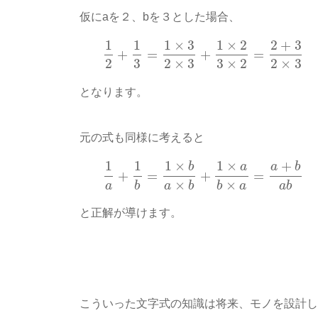
仮にaを２、bを３とした場合、
1
1
1
×
3
1
×
2
2
+
3
+
=
+
=
2
3
2
×
3
3
×
2
2
×
3
となります。
元の式も同様に考えると
1
1
1
×
1
×
+
b
a
a
b
+
=
+
=
×
×
a
b
a
b
b
a
a
b
と正解が導けます。
こういった文字式の知識は将来、モノを設計し