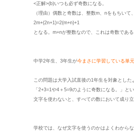
<正解>(b)いつも必ず奇数になる。
（理由）偶数と奇数は、整数m、nをもちいて、
2m+(2n+1)=2(m+n)+1
となる。m+nが整数なので、これは奇数である
中学2年生、3年生が
今まさに学習している単
この問題は大学入試直後の1年生を対象とした
「2+3=1や4＋5=9のように奇数になる。
文字を使わないと、すべての数において成り立
学校では、なぜ文字を使うのかはよくわからな